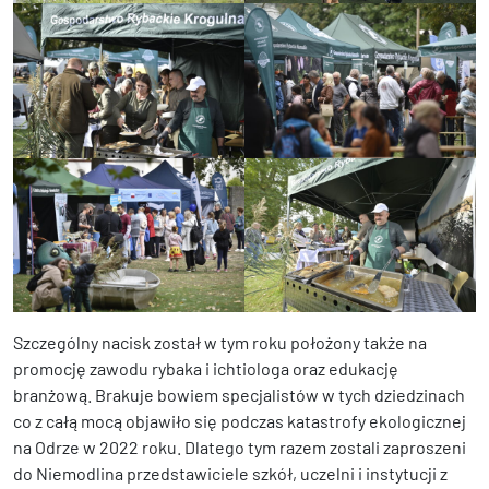
Szczególny nacisk został w tym roku położony także na
promocję zawodu rybaka i ichtiologa oraz edukację
branżową. Brakuje bowiem specjalistów w tych dziedzinach
co z całą mocą objawiło się podczas katastrofy ekologicznej
na Odrze w 2022 roku. Dlatego tym razem zostali zaproszeni
do Niemodlina przedstawiciele szkół, uczelni i instytucji z