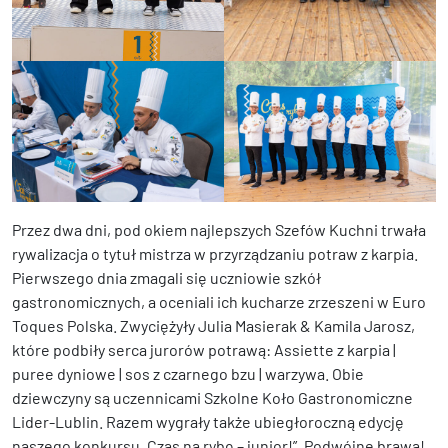
Przez dwa dni, pod okiem najlepszych Szefów Kuchni trwała
rywalizacja o tytuł mistrza w przyrządzaniu potraw z karpia.
Pierwszego dnia zmagali się uczniowie szkół
gastronomicznych, a oceniali ich kucharze zrzeszeni w Euro
Toques Polska. Zwyciężyły Julia Masierak & Kamila Jarosz,
które podbiły serca jurorów potrawą: Assiette z karpia |
puree dyniowe | sos z czarnego bzu | warzywa. Obie
dziewczyny są uczennicami Szkolne Koło Gastronomiczne
Lider-Lublin. Razem wygrały także ubiegłoroczną edycję
naszego konkursu „Czas na rybę – junior!”. Podwójne brawa!