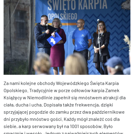
Za nami kolejne obchody Wojewódzkiego Święta Karpia
Opolskiego. Tradycyjnie w porze odłowów karpia Zamek
Książęcy w Niemodlinie zapełnił się mnóstwem atrakcji dla
ciała, ducha i ucha. Dopisała także frekwencja, dzięki
sprzyjającej pogodzie do zamku przez dwa październikowe
dni przybyło mnóstwo gości. Każdy mógł znaleźć coś dla
siebie, a karp serwowany był na 1001 sposobów. Było
smacznie i wesoło. Jednym z najważniejszych elementów