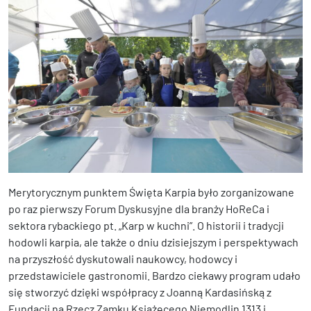
Merytorycznym punktem Święta Karpia było zorganizowane
po raz pierwszy Forum Dyskusyjne dla branży HoReCa i
sektora rybackiego pt. „Karp w kuchni”. O historii i tradycji
hodowli karpia, ale także o dniu dzisiejszym i perspektywach
na przyszłość dyskutowali naukowcy, hodowcy i
przedstawiciele gastronomii. Bardzo ciekawy program udało
się stworzyć dzięki współpracy z Joanną Kardasińską z
Fundacji na Rzecz Zamku Książęcego Niemodlin 1313 i